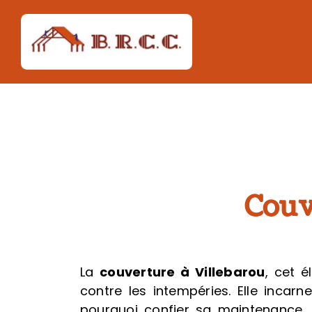
Passer
au
contenu
Couv
La
couverture
à Villebarou
, cet é
contre les intempéries. Elle incar
pourquoi confier sa maintenance,