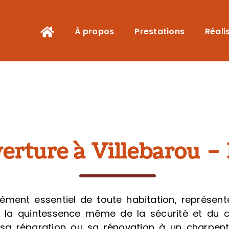
À propos
Prestations
Réali
erture à Villebarou 
lément essentiel de toute habitation, représen
ne la quintessence même de la sécurité et du c
 sa réparation ou sa rénovation à un charpen