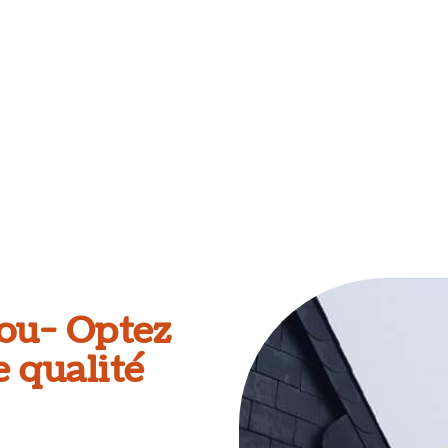
rou- Optez
 qualité