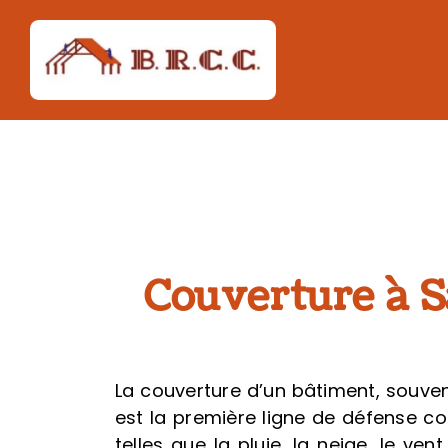
Passer
au
contenu
Couverture à S
La couverture d’un bâtiment, souven
est la première ligne de défense co
telles que la pluie, la neige, le ve