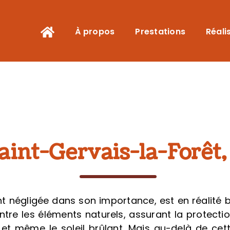
À propos
Prestations
Réali
aint-Gervais-la-Forêt
t négligée dans son importance, est en réalité b
ntre les éléments naturels, assurant la protecti
nt et même le soleil brûlant. Mais au-delà de cet