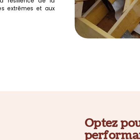
a résilience de la
es extrêmes et aux
Optez pou
performa