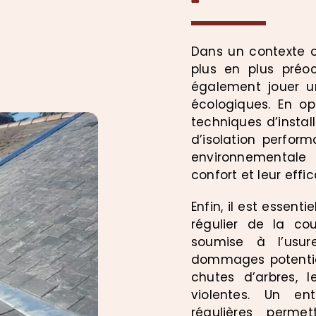
Dans un contexte 
plus en plus préo
également jouer u
écologiques. En o
techniques d’instal
d’isolation perform
environnementale 
confort et leur effi
Enfin, il est essent
régulier de la cou
soumise à l’usur
dommages potentiel
chutes d’arbres, l
violentes. Un ent
régulières permet