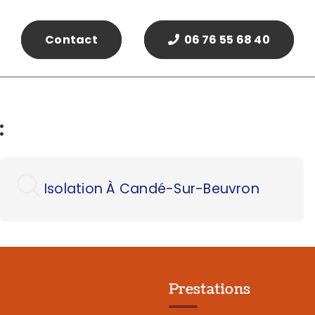
Contact
06 76 55 68 40
:
Isolation À Candé-Sur-Beuvron
Prestations